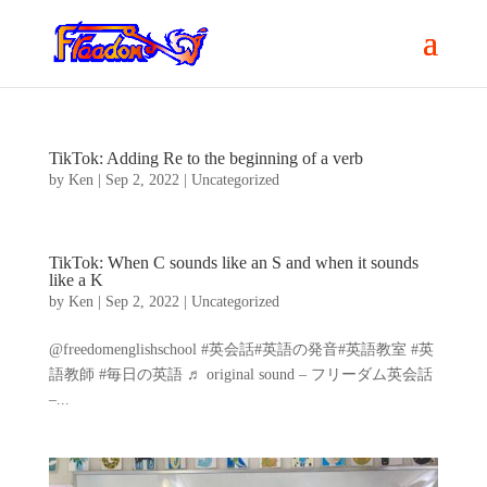
TikTok: Adding Re to the beginning of a verb
by
Ken
|
Sep 2, 2022
|
Uncategorized
TikTok: When C sounds like an S and when it sounds
like a K
by
Ken
|
Sep 2, 2022
|
Uncategorized
@freedomenglishschool #英会話#英語の発音#英語教室 #英
語教師 #毎日の英語 ♬ original sound – フリーダム英会話
–...