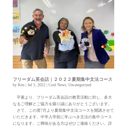
フリーダム英会話｜２０２２夏期集中文法コース
by
Ken
|
Jul 5, 2022
|
Cool News
,
Uncategorized
平素より、フリーダム英会話の教育活動に対し、多大
なるご理解とご協力を賜り誠にありがとうございます。
さて、この度7月より夏期集中文法コースを開講させて
いただきます。中学入学前に学ぶべき文法の集中コース
になります。ご興味がある方はぜひご連絡ください。詳